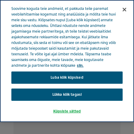
Menüü
Soovime koguda teie andmeid, et pakkuda teile paremat
EESTI
veebilehitsemise kogemust ning analüüsida ja mõõta teie huvi
meie sisu vastu. Klõpsates nupul [Luba kõik küpsised] annate
Estonia
Uudised ja meedia
Populaarsemad lood
selleks oma nõusoleku. Ühtlasi nõustute nende andmete
jagamisega meie partneritega, sh teile teistel veebisaitidel
asjakohasemate reklaamide esitamisega. Kui jätkate ilma
nõustumata, siis seda ei toimu või see on ebatäpsem ning võib
Populaarsemad lood
mõjutada teiepoolset saidi kasutamist ja meie pakutavaid
teenuseid. Te võite igal ajal ümber mõelda. Täpsema teabe
saamiseks oma õiguste, meie tavade, meie kogutavate
andmete ja partnerite kohta klõpsake
siin.
Luba kõik küpsised
Lükka kõik tagasi
Küpsiste sätted