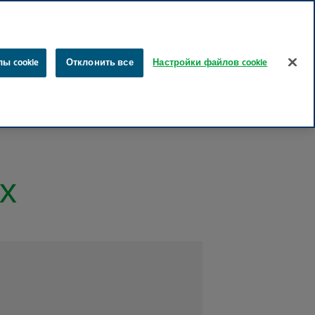
эстонский
русский
Поиск
ы cookie
Отклонить все
Настройки файлов cookie
ты
Забота о здоровье
Наше влияние
Карьера
х