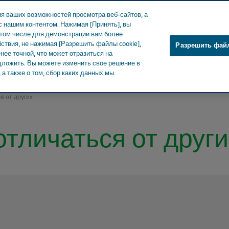
я ваших возможностей просмотра веб-сайтов, а
 нашим контентом. Нажимая [Принять], вы
 том числе для демонстрации вам более
ствия, не нажимая [Разрешить файлы cookie],
Разрешить файл
ее точной, что может отразиться на
О Teva
Новости и СМИ
Продук
едложить. Вы можете изменить свое решение в
а также о том, сбор каких данных мы
я от других
отличаться от други