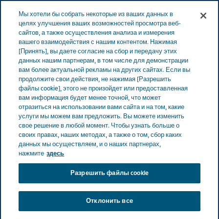
Меню
Мы хотели бы собрать некоторые из ваших данных в
ЭСТОНИЯ
целях улучшения ваших возможностей просмотра веб-
сайтов, а также осуществления анализа и измерения
Estonia
Меры Teva по обеспечению доступности
вашего взаимодействия с нашим контентом. Нажимая
[Принять], вы даете согласие на сбор и передачу этих
данных нашим партнерам, в том числе для демонстрации
вам более актуальной рекламы на других сайтах. Если вы
Меры Teva по
продолжите свои действия, не нажимая [Разрешить
файлы cookie], этого не произойдет или предоставленная
вам информация будет менее точной, что может
обеспечению
отразиться на использовании вами сайта и на том, какие
услуги мы можем вам предложить. Вы можете изменить
доступности
свое решение в любой момент. Чтобы узнать больше о
своих правах, наших методах, а также о том, сбор каких
данных мы осуществляем, и о наших партнерах,
нажмите
здесь
Разрешить файлы cookie
Teva делает все возможное и использует различные
ресурсы для обеспечения всем нашим клиентам
Отклонить все
равного, уважительного, доступного и