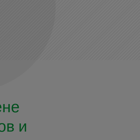
ене
ов и