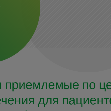
е
и приемлемые по ц
чения для пациент