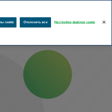
эстонский
русский
Поиск
ы cookie
Отклонить все
Настройки файлов cookie
ты
Забота о здоровье
Наше влияние
Карьера