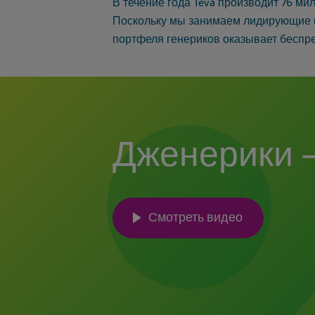
В течение года Teva производит 76 ми
Поскольку мы занимаем лидирующие по
портфеля генериков оказывает беспр
Дженерики –
Смотреть видео