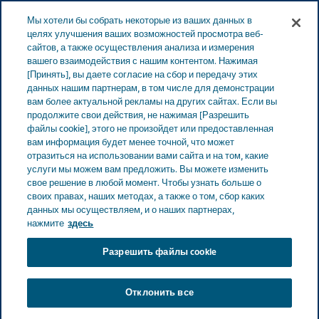
Меню
Мы хотели бы собрать некоторые из ваших данных в
ЭСТОНИЯ
целях улучшения ваших возможностей просмотра веб-
сайтов, а также осуществления анализа и измерения
Estonia
Продукты
Безопасность лекарственных
вашего взаимодействия с нашим контентом. Нажимая
[Принять], вы даете согласие на сбор и передачу этих
препаратов и вы
Часто задаваемые вопросы о
данных нашим партнерам, в том числе для демонстрации
лекарственных препаратах для пациентов
вам более актуальной рекламы на других сайтах. Если вы
продолжите свои действия, не нажимая [Разрешить
файлы cookie], этого не произойдет или предоставленная
вам информация будет менее точной, что может
Часто задаваемые
отразиться на использовании вами сайта и на том, какие
услуги мы можем вам предложить. Вы можете изменить
вопросы о
свое решение в любой момент. Чтобы узнать больше о
своих правах, наших методах, а также о том, сбор каких
данных мы осуществляем, и о наших партнерах,
лекарственных
нажмите
здесь
препаратах
Разрешить файлы cookie
Отклонить все