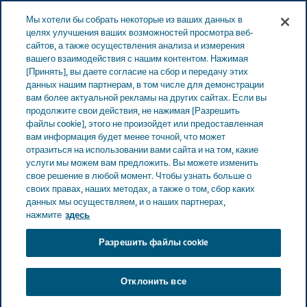
Меню
Мы хотели бы собрать некоторые из ваших данных в
ЭСТОНИЯ
целях улучшения ваших возможностей просмотра веб-
сайтов, а также осуществления анализа и измерения
Estonia
Продукты
Каталог продуктов
Brontex
вашего взаимодействия с нашим контентом. Нажимая
[Принять], вы даете согласие на сбор и передачу этих
(Ambroxolum) tаблетки
данных нашим партнерам, в том числе для демонстрации
вам более актуальной рекламы на других сайтах. Если вы
продолжите свои действия, не нажимая [Разрешить
Brontex (Ambroxolum)
файлы cookie], этого не произойдет или предоставленная
вам информация будет менее точной, что может
tаблетки
отразиться на использовании вами сайта и на том, какие
услуги мы можем вам предложить. Вы можете изменить
свое решение в любой момент. Чтобы узнать больше о
своих правах, наших методах, а также о том, сбор каких
данных мы осуществляем, и о наших партнерах,
СРЕДСТВА ДЛЯ ОТХАРКИВАНИЯ
нажмите
здесь
Разрешить файлы cookie
Терапевтический класс
Отклонить все
Средства для отхаркивания