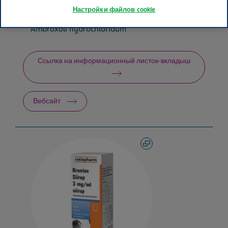
Настройки файлов cookie
Активный ингредиент
Ambroxoli hydrochloridum
Ссылка на информационный листок-вкладыш
Вебсайт