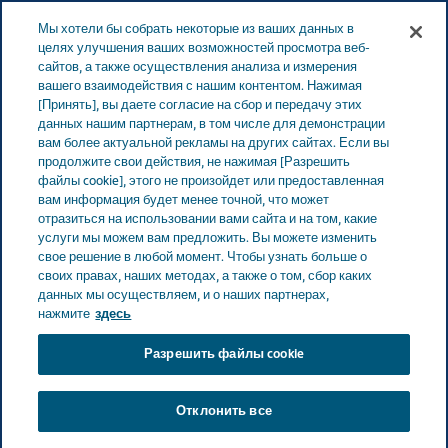
Меню
Мы хотели бы собрать некоторые из ваших данных в
ЭСТОНИЯ
целях улучшения ваших возможностей просмотра веб-
сайтов, а также осуществления анализа и измерения
Estonia
Продукты
Каталог продуктов
Panthenol-
вашего взаимодействия с нашим контентом. Нажимая
[Принять], вы даете согласие на сбор и передачу этих
ratiopharm (Dexpanthenolum) Вундбальзам 50 мг/г крем
данных нашим партнерам, в том числе для демонстрации
вам более актуальной рекламы на других сайтах. Если вы
продолжите свои действия, не нажимая [Разрешить
Panthenol-ratiopharm
файлы cookie], этого не произойдет или предоставленная
вам информация будет менее точной, что может
(Dexpanthenolum)
отразиться на использовании вами сайта и на том, какие
услуги мы можем вам предложить. Вы можете изменить
свое решение в любой момент. Чтобы узнать больше о
Вундбальзам 50 мг/г
своих правах, наших методах, а также о том, сбор каких
данных мы осуществляем, и о наших партнерах,
крем
нажмите
здесь
Разрешить файлы cookie
ДЛЯ КОЖИ
Отклонить все