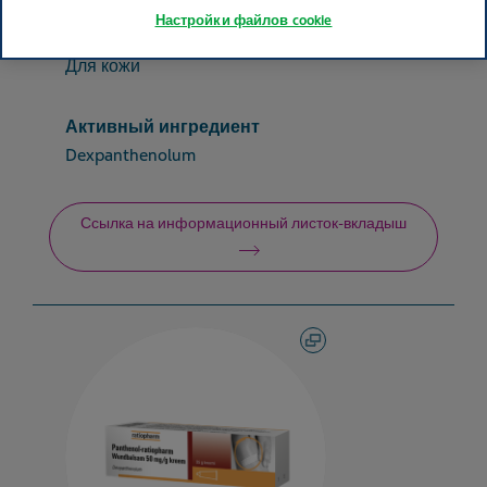
Настройки файлов cookie
Терапевтический класс
Для кожи
Активный ингредиент
Dexpanthenolum
Ссылка на информационный листок-вкладыш