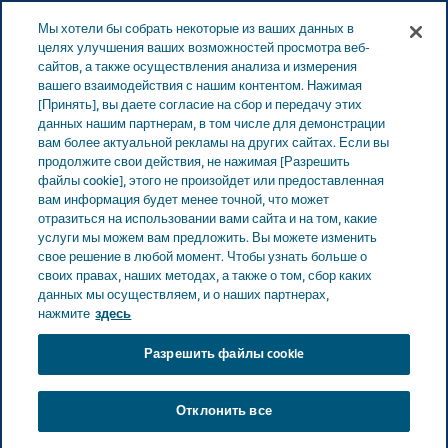
Меню
Мы хотели бы собрать некоторые из ваших данных в
ЭСТОНИЯ
целях улучшения ваших возможностей просмотра веб-
сайтов, а также осуществления анализа и измерения
Estonia
Продукты
Каталог продуктов
Infacol
вашего взаимодействия с нашим контентом. Нажимая
[Принять], вы даете согласие на сбор и передачу этих
суспензия
данных нашим партнерам, в том числе для демонстрации
вам более актуальной рекламы на других сайтах. Если вы
продолжите свои действия, не нажимая [Разрешить
Infacol суспензия
файлы cookie], этого не произойдет или предоставленная
вам информация будет менее точной, что может
отразиться на использовании вами сайта и на том, какие
услуги мы можем вам предложить. Вы можете изменить
свое решение в любой момент. Чтобы узнать больше о
КИШЕЧНИК И ПИЩЕВАРЕНИЕ
своих правах, наших методах, а также о том, сбор каких
данных мы осуществляем, и о наших партнерах,
нажмите
здесь
Терапевтический класс
Разрешить файлы cookie
Кишечник и пищеварение
Отклонить все
Информация о продукте