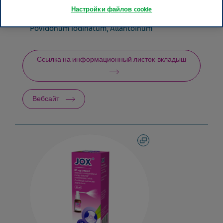
Настройки файлов cookie
Активный ингредиент
Povidonum iodinatum, Allantoinum
Ссылка на информационный листок-вкладыш
Вебсайт