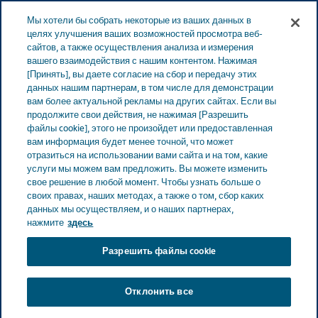
Меню
Мы хотели бы собрать некоторые из ваших данных в
ЭСТОНИЯ
целях улучшения ваших возможностей просмотра веб-
сайтов, а также осуществления анализа и измерения
Estonia
Продукты
Каталог продуктов
Jox
вашего взаимодействия с нашим контентом. Нажимая
[Принять], вы даете согласие на сбор и передачу этих
(Povidonum iodinatum Allantoinum) спрей
данных нашим партнерам, в том числе для демонстрации
вам более актуальной рекламы на других сайтах. Если вы
продолжите свои действия, не нажимая [Разрешить
Jox (Povidonum iodinatum
файлы cookie], этого не произойдет или предоставленная
вам информация будет менее точной, что может
Allantoinum) спрей
отразиться на использовании вами сайта и на том, какие
услуги мы можем вам предложить. Вы можете изменить
свое решение в любой момент. Чтобы узнать больше о
своих правах, наших методах, а также о том, сбор каких
данных мы осуществляем, и о наших партнерах,
ПРОСТУДА
нажмите
здесь
Разрешить файлы cookie
Терапевтический класс
Отклонить все
Простуда