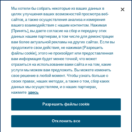
Меню
Мы хотели бы собрать некоторые из ваших данных в
ЭСТОНИЯ
целях улучшения ваших возможностей просмотра веб-
сайтов, а также осуществления анализа и измерения
Estonia
Продукты
Каталог продуктов
Paracetamol-
вашего взаимодействия с нашим контентом. Нажимая
[Принять], вы даете согласие на сбор и передачу этих
ratiopharm (Paracetamolum) 250 S ректальные суппозитории
данных нашим партнерам, в том числе для демонстрации
вам более актуальной рекламы на других сайтах. Если вы
продолжите свои действия, не нажимая [Разрешить
Paracetamol-ratiopharm
файлы cookie], этого не произойдет или предоставленная
вам информация будет менее точной, что может
(Paracetamolum) 250 S
отразиться на использовании вами сайта и на том, какие
услуги мы можем вам предложить. Вы можете изменить
свое решение в любой момент. Чтобы узнать больше о
ректальные
своих правах, наших методах, а также о том, сбор каких
данных мы осуществляем, и о наших партнерах,
суппозитории
нажмите
здесь
Разрешить файлы cookie
БОЛЬ
Отклонить все