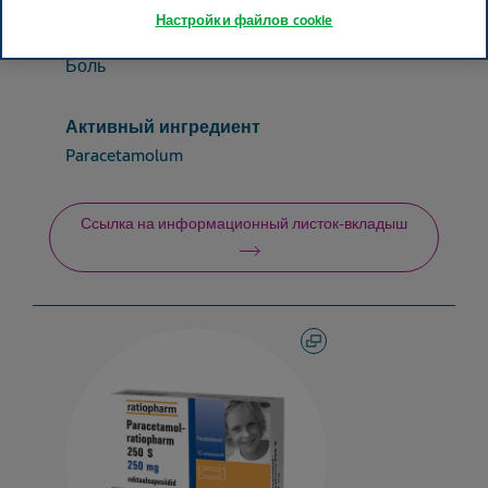
Настройки файлов cookie
Терапевтический класс
Боль
Активный ингредиент
Paracetamolum
Ссылка на информационный листок-вкладыш