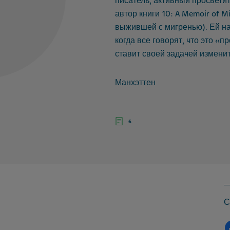
писатель, активный просвети
автор книги 10: A Memoir of M
выжившей с мигренью). Ей на
когда все говорят, что это «п
ставит своей задачей изменит
Манхэттен
6
С