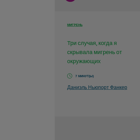
МИГРЕНЬ
Три случая, когда я
скрывала мигрень от
окружающих
7 МИНУТ(Ы)
Даниэль Ньюпорт Фанкер