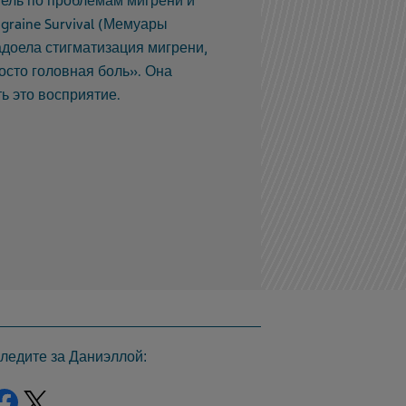
тель по проблемам мигрени и
igraine Survival (Мемуары
доела стигматизация мигрени,
росто головная боль». Она
ь это восприятие.
ледите за Даниэллой:
Facebook
Twitter