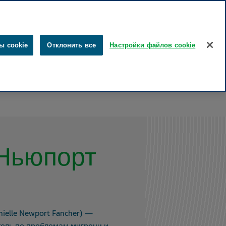
эстонский
русский
Поиск
ы cookie
Отклонить все
Настройки файлов cookie
ты
Забота о здоровье
Наше влияние
Карьера
Ньюпорт
elle Newport Fancher) —