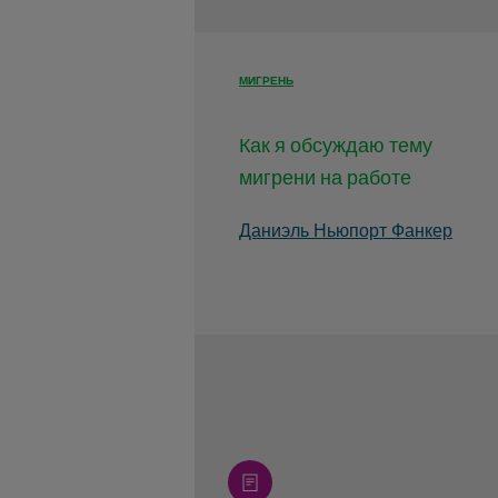
МИГРЕНЬ
Как я обсуждаю тему
мигрени на работе
Даниэль Ньюпорт Фанкер
article