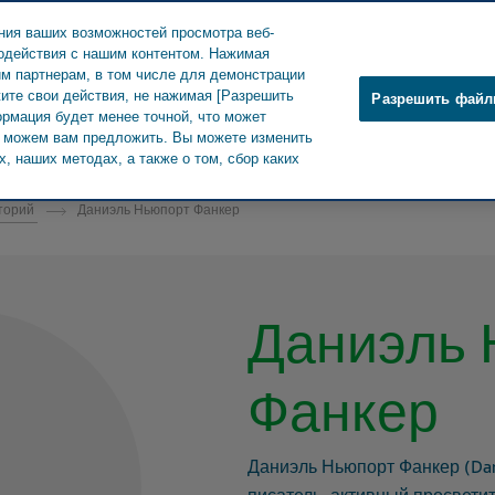
ния ваших возможностей просмотра веб-
модействия с нашим контентом. Нажимая
им партнерам, в том числе для демонстрации
ите свои действия, не нажимая [Разрешить
Разрешить файл
ормация будет менее точной, что может
О Teva
Новости и СМИ
Продук
мы можем вам предложить. Вы можете изменить
, наших методах, а также о том, сбор каких
торий
Даниэль Ньюпорт Фанкер
Даниэль 
Фанкер
Даниэль Ньюпорт Фанкер (Dani