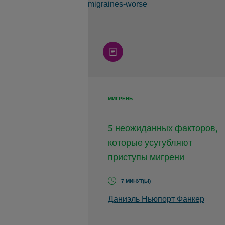
article
МИГРЕНЬ
5 неожиданных факторов,
которые усугубляют
приступы мигрени
7 МИНУТ(Ы)
Даниэль Ньюпорт Фанкер