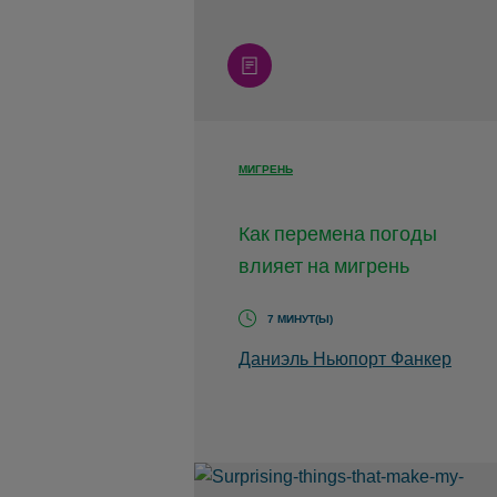
article
МИГРЕНЬ
Как перемена погоды
влияет на мигрень
7 МИНУТ(Ы)
Даниэль Ньюпорт Фанкер