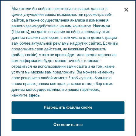
Меню
Мы хотели бы собрать некоторые из ваших данных в
ЭСТОНИЯ
целях улучшения ваших возможностей просмотра веб-
сайтов, а также осуществления анализа и измерения
Estonia
Новости и СМИ
Главные новости
вашего взаимодействия с нашим контентом. Нажимая
[Принять], вы даете согласие на сбор и передачу этих
Сотрудничество между фармацевтами и лицами,
данных нашим партнерам, в том числе для демонстрации
осуществляющими уход, в Канаде
вам более актуальной рекламы на других сайтах. Если вы
продолжите свои действия, не нажимая [Разрешить
файлы cookie], этого не произойдет или предоставленная
вам информация будет менее точной, что может
Сотрудничество между
отразиться на использовании вами сайта и на том, какие
услуги мы можем вам предложить. Вы можете изменить
фармацевтами и лицами,
свое решение в любой момент. Чтобы узнать больше о
своих правах, наших методах, а также о том, сбор каких
данных мы осуществляем, и о наших партнерах,
осуществляющими уход,
нажмите
здесь
в Канаде
Разрешить файлы cookie
Отклонить все