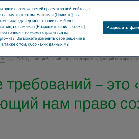
я ваших возможностей просмотра веб-сайтов, а
 нашим контентом. Нажимая [Принять], вы
 том числе для демонстрации вам более
ствия, не нажимая [Разрешить файлы cookie],
Разрешить файл
ее точной, что может отразиться на
О Teva
Новости и СМИ
Продук
едложить. Вы можете изменить свое решение в
а также о том, сбор каких данных мы
сти
Соблюдение требований – это «свод правил», дающий нам право со
требований – это 
ющий нам право со