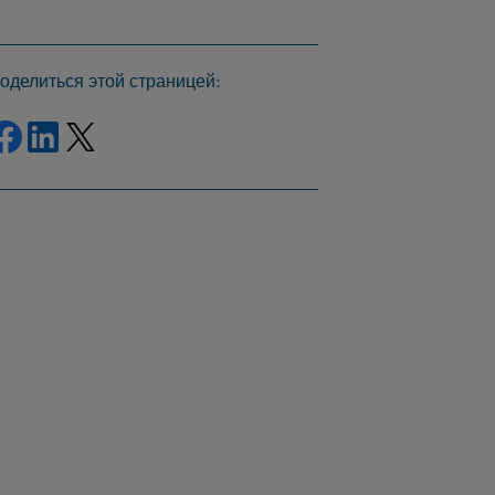
оделиться этой страницей:
Поделиться через фейсбук
Поделиться на Linkedin
Поделиться в Твиттере