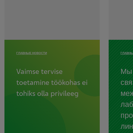
ГЛАВНЫЕ НОВОСТИ
ГЛАВНЫ
Vaimse tervise
Мы
toetamine töökohas ei
свя
tohiks olla privileeg
ме
лаб
про
ли