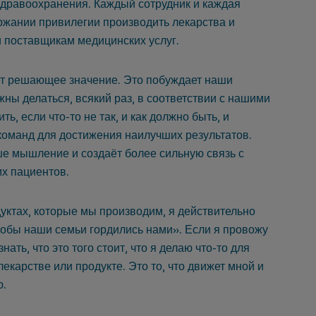
здравоохранения.
Каждый сотрудник и каждая
ржании привилегии производить лекарства и
и поставщикам медицинских услуг.
ет решающее значение.
Это побуждает наши
жны делаться, всякий раз, в соответствии с нашими
ть, если что-то не так, и как должно быть, и
 команд для достижения наилучших результатов.
ше мышление и создаёт более сильную связь с
х пациентов.
дуктах, которые мы производим, я действительно
чтобы наши семьи гордились нами».
Если я провожу
нать, что это того стоит, что я делаю что-то для
 лекарстве или продукте.
Это то, что движет мной и
ю.