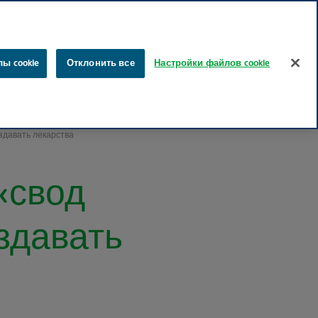
эстонский
русский
Поиск
ы cookie
Отклонить все
Настройки файлов cookie
ты
Забота о здоровье
Наше влияние
Карьера
здавать лекарства
«свод
здавать