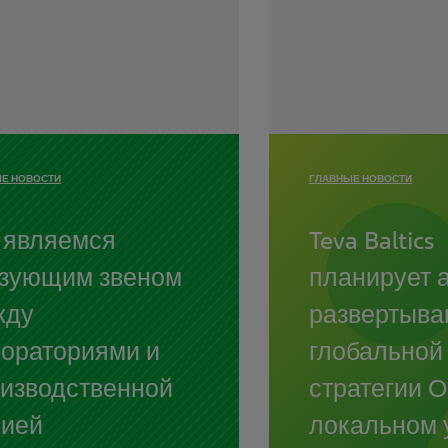
Е НОВОСТИ
ГЛАВНЫЕ НОВОСТИ
 являемся
Teva Baltics
зующим звеном
планирует 
жду
развертыва
ораториями и
глобальной
изводственной
стратегии 
нией
локальном 