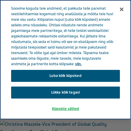
Menüü
Soovime koguda teie andmeid, et pakkuda teile paremat
EESTI
veebilehitsemise kogemust ning analüüsida ja mõõta teie huvi
meie sisu vastu. Klõpsates nupul [Luba kõik küpsised] annate
Estonia
Uudised ja meedia
Populaarsemad lood
selleks oma nõusoleku. Ühtlasi nõustute nende andmete
jagamisega meie partneritega, sh teile teistel veebisaitidel
Nõuetele vastavus on meie jaoks n-ö piibel, mis annab meile privileegi
asjakohasemate reklaamide esitamisega. Kui jätkate ilma
ravimeid toota
nõustumata, siis seda ei toimu või see on ebatäpsem ning võib
mõjutada teiepoolset saidi kasutamist ja meie pakutavaid
teenuseid. Te võite igal ajal ümber mõelda. Täpsema teabe
saamiseks oma õiguste, meie tavade, meie kogutavate
Nõuetele vastavus on meie
andmete ja partnerite kohta klõpsake
siin.
jaoks n-ö piibel, mis annab
Luba kõik küpsised
meile privileegi ravimeid
Lükka kõik tagasi
toota
Küpsiste sätted