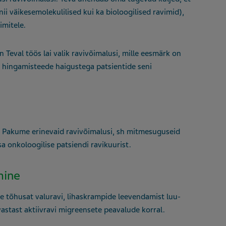
ii väikesemolekulilised kui ka bioloogilised ravimid),
imitele.
 Teval töös lai valik ravivõimalusi, mille eesmärk on
a hingamisteede haigustega patsientide seni
. Pakume erinevaid ravivõimalusi, sh mitmesuguseid
a onkoloogilise patsiendi ravikuurist.
mine
e tõhusat valuravi, lihaskrampide leevendamist luu-
vastast aktiivravi migreensete peavalude korral.