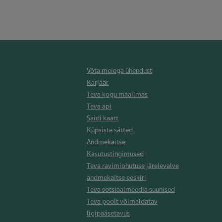
Võta meiega ühendust
Karjäär
Teva kogu maailmas
Teva api
Saidi kaart
Küpsiste sätted
Andmekaitse
Kasutustingimused
Teva ravimiohutuse järelevalve
andmekaitse eeskiri
Teva sotsiaalmeedia suunised
Teva poolt võimaldatav
ligipääsetavus