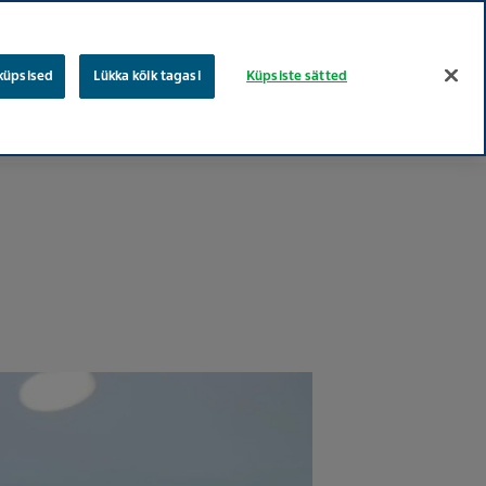
eesti
vene
Otsing
 küpsised
Lükka kõik tagasi
Küpsiste sätted
Töökohad
Teva puud
Hooliv tervishoiu
Nõusolek