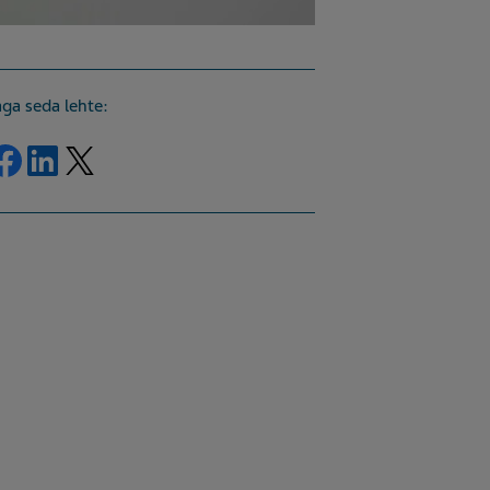
aga seda lehte:
Jaga Facebook
Jaga LinkedIn
Jaga Twitter