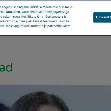
 kogemust ning analüüsida ja mõõta teie huvi meie
soleku. Ühtlasi nõustute nende andmete jagamisega
e esitamisega. Kui jätkate ilma nõustumata, siis
Luba kõik
kasutamist ja meie pakutavaid teenuseid. Te võite
ade, meie kogutavate andmete ja partnerite kohta
eedia
Tooted
Tervise eest hoolitsemine
Meie mõju
nad