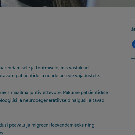
J
aarendamisele ja tootmisele, mis vastaksid
atavate patsientide ja nende perede vajadustele.
ravis maailma juhtiv ettevõte. Pakume patsientidele
oogilisi ja neurodegeneratiivseid haigusi, aitavad
dusi peavalu ja migreeni leevendamiseks ning
ks.