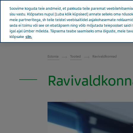
Teva kogu maailmas
Soovime koguda teie andmeid, et pakkuda teile paremat veebilehitsemise
sisu vastu. Klõpsates nupul [Luba kõik küpsised] annate selleks oma nõu
meie partneritega, sh teile teistel veebisaitidel asjakohasemate reklaamid
seda ei toimu või see on ebatäpsem ning võib mõjutada teiepoolset saidi 
igal ajal ümber mõelda. Täpsema teabe saamiseks oma õiguste, meie tav
EESTI
Tevast
Uudised ja m
klõpsake
siin.
Estonia
Tooted
Ravivaldkonnad
Ravivaldkon