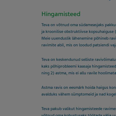
Hingamisteed
Teva on võtnud oma südameasjaks pakkuda 
ja kroonilise obstruktiivse kopsuhaiguse 
Meie uuenduslik lähenemine põhineb rav
ravimite abil, mis on loodud patsiendi vaj
Teva on keskendunud selliste ravivõimalu
kaks põhiprobleemi kaasaja hingamisteede 
ning 2) astma, mis ei allu ravile hoolimat
Astma ravis on eesmärk hoida haigus kontro
avalduks vähem sümptomeid ja nad koge
Teva pakub valikut hingamisteede ravimei
võtnud oma kohustuseks töötada välja uu