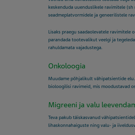
keskenduda uuenduslikele ravimitele (sh n
seadmeplatvormidele ja geneerilistele rav
Lisaks praegu saadaolevatele ravimitele on
parandada tootevalikut veelgi ja tegeled
rahuldamata vajadustega.
Onkoloogia
Muudame põhjalikult vähipatsientide elu
bioloogilisi ravimeid, mis moodustavad os
Migreeni ja valu leevenda
Teva pakub täiskasvanud vähipatsientidel
lihaskonnahaiguste ning valu- ja iiveldus