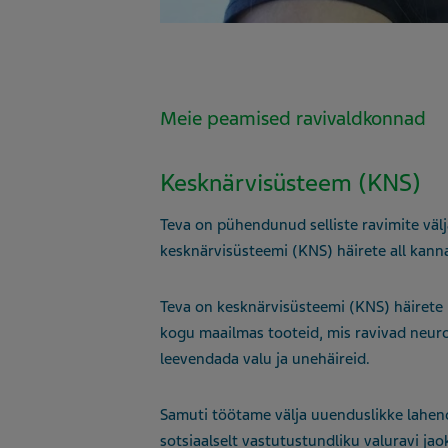
Meie peamised ravivaldkonnad
Kesknärvisüsteem (KNS)
Teva on pühendunud selliste ravimite välj
kesknärvisüsteemi (KNS) häirete all kann
Teva on kesknärvisüsteemi (KNS) häirete 
kogu maailmas tooteid, mis ravivad neurol
leevendada valu ja unehäireid.
Samuti töötame välja uuenduslikke lahen
sotsiaalselt vastutustundliku valuravi jao