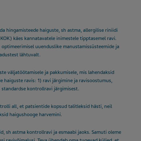
hingamisteede haiguste, sh astma, allergilise riniidi
(KOK) käes kannatavatele inimestele tipptasemel ravi.
i optimeerimisel uuenduslike manustamissüsteemide ja
adustest lähtuvalt.
ste väljatöötamisele ja pakkumisele, mis lahendaksid
haiguste ravis: 1) ravi järgimine ja ravisoostumus,
a standardse kontrollravi järgimisest.
lli all, et patsientide kopsud talitleksid hästi, neil
ksid haigushooge harvemini.
d, sh astma kontrollravi ja esmaabi jaoks. Samuti oleme
si ravivõimalusi. Teva ühendab oma tugevad küljed, et