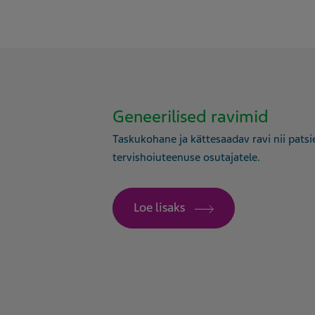
Geneerilised ravimid
Taskukohane ja kättesaadav ravi nii patsi
tervishoiuteenuse osutajatele.
Loe lisaks