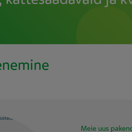
enemine
Meie uus paken