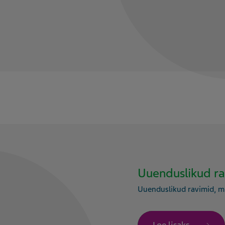
Uuenduslikud r
Uuenduslikud ravimid, mi
Loe lisaks