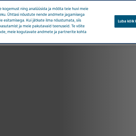
 kogemust ning analüüsida ja mõõta teie huvi meie
soleku. Ühtlasi nõustute nende andmete jagamisega
e esitamisega. Kui jätkate ilma nõustumata, siis
Luba kõik
kasutamist ja meie pakutavaid teenuseid. Te võite
ade, meie kogutavate andmete ja partnerite kohta
eedia
Tooted
Tervise eest hoolitsemine
Meie mõju