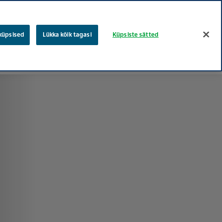
eesti
vene
Otsing
 küpsised
Lükka kõik tagasi
Küpsiste sätted
Töökohad
Teva puud
Hooliv tervishoiu
Nõusolek