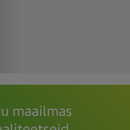
gu maailmas
aliteetseid