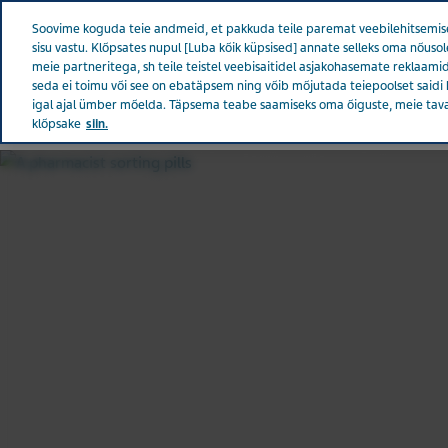
Teva kogu maailmas
Soovime koguda teie andmeid, et pakkuda teile paremat veebilehitsemise
sisu vastu. Klõpsates nupul [Luba kõik küpsised] annate selleks oma nõu
meie partneritega, sh teile teistel veebisaitidel asjakohasemate reklaamid
seda ei toimu või see on ebatäpsem ning võib mõjutada teiepoolset saidi 
igal ajal ümber mõelda. Täpsema teabe saamiseks oma õiguste, meie tav
EESTI
Tevast
Uudised ja m
klõpsake
siin.