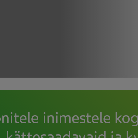
nitele inimestele ko
 kättesaadavaid ja kv