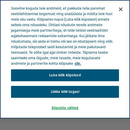
Menüü
Soovime koguda teie andmeid, et pakkuda teile paremat
EESTI
veebilehitsemise kogemust ning analüüsida ja mõõta teie huvi
meie sisu vastu. Klõpsates nupul [Luba kõik küpsised] annate
selleks oma nõusoleku. Ühtlasi nõustute nende andmete
jagamisega meie partneritega, sh teile teistel veebisaitidel
asjakohasemate reklaamide esitamisega. Kui jätkate ilma
nõustumata, siis seda ei toimu või see on ebatäpsem ning võib
mõjutada teiepoolset saidi kasutamist ja meie pakutavaid
teenuseid. Te võite igal ajal ümber mõelda. Täpsema teabe
saamiseks oma õiguste, meie tavade, meie kogutavate
andmete ja partnerite kohta klõpsake
siin.
Luba kõik küpsised
Lükka kõik tagasi
Küpsiste sätted