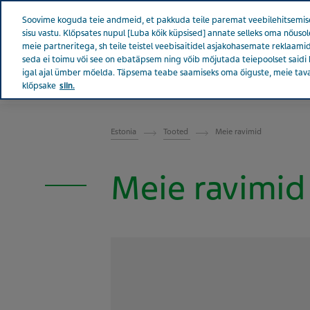
Teva kogu maailmas
Soovime koguda teie andmeid, et pakkuda teile paremat veebilehitsemise
sisu vastu. Klõpsates nupul [Luba kõik küpsised] annate selleks oma nõu
meie partneritega, sh teile teistel veebisaitidel asjakohasemate reklaamid
seda ei toimu või see on ebatäpsem ning võib mõjutada teiepoolset saidi 
igal ajal ümber mõelda. Täpsema teabe saamiseks oma õiguste, meie tav
EESTI
Tevast
Uudised ja m
klõpsake
siin.
Estonia
Tooted
Meie ravimid
Meie ravimid