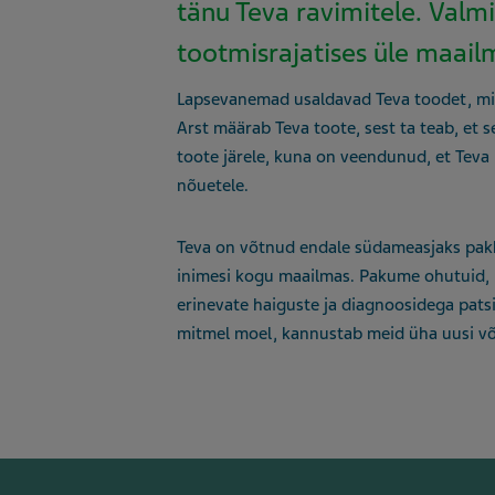
tänu Teva ravimitele.
Valmi
tootmisrajatises üle maailma
Lapsevanemad usaldavad Teva toodet, mis 
Arst määrab Teva toote, sest ta teab, et 
toote järele, kuna on veendunud, et Teva
nõuetele.
Teva on võtnud endale südameasjaks pakku
inimesi kogu maailmas. Pakume ohutuid, kv
erinevate haiguste ja diagnoosidega patsi
mitmel moel, kannustab meid üha uusi võ