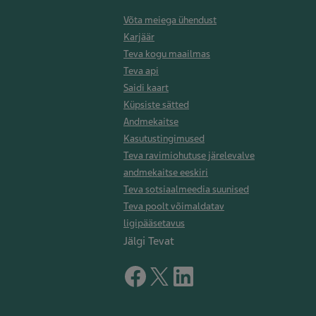
Võta meiega ühendust
Karjäär
Teva kogu maailmas
Teva api
Saidi kaart
Küpsiste sätted
Andmekaitse
Kasutustingimused
Teva ravimiohutuse järelevalve
andmekaitse eeskiri
Teva sotsiaalmeedia suunised
Teva poolt võimaldatav
ligipääsetavus
Jälgi Tevat