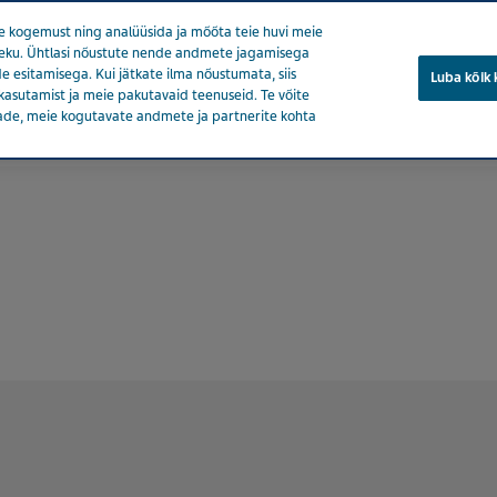
 kogemust ning analüüsida ja mõõta teie huvi meie
soleku. Ühtlasi nõustute nende andmete jagamisega
e esitamisega. Kui jätkate ilma nõustumata, siis
Luba kõik
kasutamist ja meie pakutavaid teenuseid. Te võite
ade, meie kogutavate andmete ja partnerite kohta
eedia
Tooted
Tervise eest hoolitsemine
Meie mõju