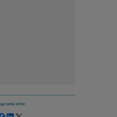
aga seda lehte:
Jaga Facebook
Jaga LinkedIn
Jaga Twitter