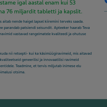
stame igal aastal enam kui 53
 76 miljardit tabletti ja kapslit.
aitab nende haigel lapsel kiiremini terveks saada.
see parandab patsiendi seisundit. Apteeker haarab Teva
 ravimid vastavad rangeimatele kvaliteedi ja ohutuse
da nii retsepti- kui ka käsimüügiravimeid, mis aitavad
aliteetseid geneerilisi ja innovaatilisi ravimeid
entidele. Teadmine, et tervis mõjutab inimese elu
imalusi otsima.