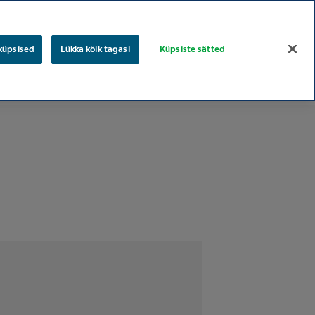
eesti
vene
Otsing
 küpsised
Lükka kõik tagasi
Küpsiste sätted
Töökohad
Teva puud
Hooliv tervishoiu
Nõusolek