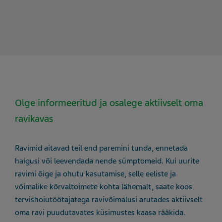
Olge informeeritud ja osalege aktiivselt oma
ravikavas
Ravimid aitavad teil end paremini tunda, ennetada
haigusi või leevendada nende sümptomeid. Kui uurite
ravimi õige ja ohutu kasutamise, selle eeliste ja
võimalike kõrvaltoimete kohta lähemalt, saate koos
tervishoiutöötajatega ravivõimalusi arutades aktiivselt
oma ravi puudutavates küsimustes kaasa rääkida.