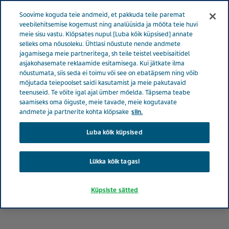
Menüü
Soovime koguda teie andmeid, et pakkuda teile paremat
EESTI
veebilehitsemise kogemust ning analüüsida ja mõõta teie huvi
meie sisu vastu. Klõpsates nupul [Luba kõik küpsised] annate
Estonia
Tooted
Ravimiohutus: mida see mulle tähendab?
selleks oma nõusoleku. Ühtlasi nõustute nende andmete
jagamisega meie partneritega, sh teile teistel veebisaitidel
asjakohasemate reklaamide esitamisega. Kui jätkate ilma
nõustumata, siis seda ei toimu või see on ebatäpsem ning võib
Ravimiohutus: mida see
mõjutada teiepoolset saidi kasutamist ja meie pakutavaid
teenuseid. Te võite igal ajal ümber mõelda. Täpsema teabe
saamiseks oma õiguste, meie tavade, meie kogutavate
mulle tähendab?
andmete ja partnerite kohta klõpsake
siin.
Luba kõik küpsised
Lükka kõik tagasi
Küpsiste sätted