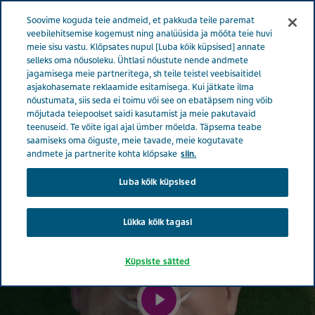
ESTONIA TERVISE EEST HOOLITSEMINE
Menüü
Soovime koguda teie andmeid, et pakkuda teile paremat
veebilehitsemise kogemust ning analüüsida ja mõõta teie huvi
meie sisu vastu. Klõpsates nupul [Luba kõik küpsised] annate
Vaata tervise teemasid
selleks oma nõusoleku. Ühtlasi nõustute nende andmete
jagamisega meie partneritega, sh teile teistel veebisaitidel
Hooldamine
Hulgiskleroos
Kasulik in
asjakohasemate reklaamide esitamisega. Kui jätkate ilma
nõustumata, siis seda ei toimu või see on ebatäpsem ning võib
mõjutada teiepoolset saidi kasutamist ja meie pakutavaid
teenuseid. Te võite igal ajal ümber mõelda. Täpsema teabe
saamiseks oma õiguste, meie tavade, meie kogutavate
andmete ja partnerite kohta klõpsake
siin.
Luba kõik küpsised
Lükka kõik tagasi
Küpsiste sätted