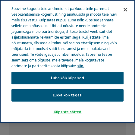
ESTONIA TERVISE EEST HOOLITSEMINE
Menüü
Soovime koguda teie andmeid, et pakkuda teile paremat
veebilehitsemise kogemust ning analüüsida ja mõõta teie huvi
meie sisu vastu. Klõpsates nupul [Luba kõik küpsised] annate
Estonia
Tervise eest hoolitsemine
Kõik lood
Kuidas
selleks oma nõusoleku. Ühtlasi nõustute nende andmete
jagamisega meie partneritega, sh teile teistel veebisaitidel
SM-iga ellu jääda?
asjakohasemate reklaamide esitamisega. Kui jätkate ilma
nõustumata, siis seda ei toimu või see on ebatäpsem ning võib
mõjutada teiepoolset saidi kasutamist ja meie pakutavaid
Kuidas SM-iga ellu jääda?
teenuseid. Te võite igal ajal ümber mõelda. Täpsema teabe
saamiseks oma õiguste, meie tavade, meie kogutavate
andmete ja partnerite kohta klõpsake
siin.
Luba kõik küpsised
Lükka kõik tagasi
Küpsiste sätted