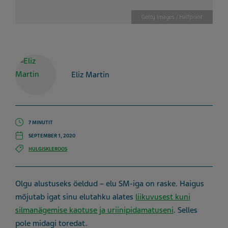
Getty Images / Halfpoint
Eliz Martin
7 MINUTIT
SEPTEMBER 1, 2020
HULGISKLEROOS
Olgu alustuseks öeldud – elu SM-iga on raske. Haigus
mõjutab igat sinu elutahku alates
liikuvusest kuni
silmanägemise kaotuse ja uriinipidamatuseni
. Selles
pole midagi toredat.