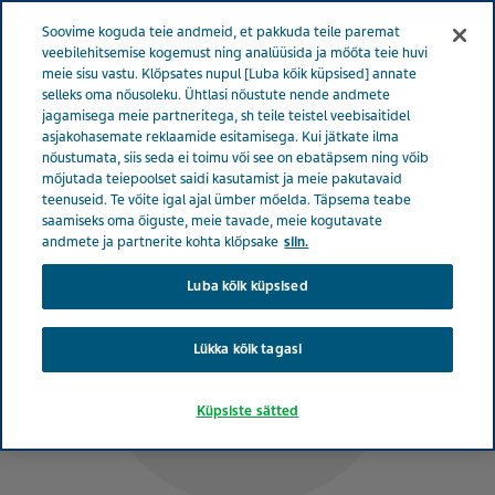
ESTONIA TERVISE EEST HOOLITSEMINE
Menüü
Soovime koguda teie andmeid, et pakkuda teile paremat
veebilehitsemise kogemust ning analüüsida ja mõõta teie huvi
meie sisu vastu. Klõpsates nupul [Luba kõik küpsised] annate
Estonia
Tervise eest hoolitsemine
Kaastöötajate fuajee
selleks oma nõusoleku. Ühtlasi nõustute nende andmete
jagamisega meie partneritega, sh teile teistel veebisaitidel
Trishna Bharadia
asjakohasemate reklaamide esitamisega. Kui jätkate ilma
nõustumata, siis seda ei toimu või see on ebatäpsem ning võib
mõjutada teiepoolset saidi kasutamist ja meie pakutavaid
teenuseid. Te võite igal ajal ümber mõelda. Täpsema teabe
saamiseks oma õiguste, meie tavade, meie kogutavate
andmete ja partnerite kohta klõpsake
siin.
Luba kõik küpsised
Lükka kõik tagasi
Küpsiste sätted