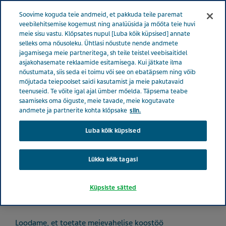
Menüü
Soovime koguda teie andmeid, et pakkuda teile paremat
EESTI
veebilehitsemise kogemust ning analüüsida ja mõõta teie huvi
meie sisu vastu. Klõpsates nupul [Luba kõik küpsised] annate
Estonia
Nõusolek
selleks oma nõusoleku. Ühtlasi nõustute nende andmete
jagamisega meie partneritega, sh teile teistel veebisaitidel
asjakohasemate reklaamide esitamisega. Kui jätkate ilma
nõustumata, siis seda ei toimu või see on ebatäpsem ning võib
Nõusolek
mõjutada teiepoolset saidi kasutamist ja meie pakutavaid
teenuseid. Te võite igal ajal ümber mõelda. Täpsema teabe
saamiseks oma õiguste, meie tavade, meie kogutavate
andmete ja partnerite kohta klõpsake
siin.
Luba kõik küpsised
minu isikuandmete töötlemiseks külastuste,
ettevõttesisese aruandluse ja/või
Lükka kõik tagasi
otseturunduse tsentraliseeritud haldamise
Küpsiste sätted
eesmärgil.
Loodame, et toetate meievahelise koostöö