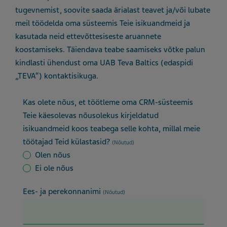
tugevnemist, soovite saada ärialast teavet ja/või lubate
meil töödelda oma süsteemis Teie isikuandmeid ja
kasutada neid ettevõttesiseste aruannete
koostamiseks. Täiendava teabe saamiseks võtke palun
kindlasti ühendust oma UAB Teva Baltics (edaspidi
„TEVA“) kontaktisikuga.
Kas olete nõus, et töötleme oma CRM-süsteemis
Teie käesolevas nõusolekus kirjeldatud
isikuandmeid koos teabega selle kohta, millal meie
töötajad Teid külastasid?
(Nõutud)
Olen nõus
Ei ole nõus
Ees- ja perekonnanimi
(Nõutud)