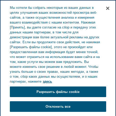
ESTONIA ЗАБОТА О ЗДОРОВЬЕ
Меню
Мы хотели бы собрать некоторые из ваших данных в
целях улучшения ваших возможностей просмотра веб-
сайтов, а также осуществления анализа и измерения
Estonia
Забота о здоровье
Все истории
Мои
вашего взаимодействия с нашим контентом. Нажимая
[Принять], вы даете согласие на сбор и передачу этих
секреты жизни с РС
данных нашим партнерам, в том числе для
демонстрации вам более актуальной рекламы на других
сайтах. Если вы продолжите свои действия, не нажимая
Мои секреты жизни с РС
[Разрешить файлы cookie], этого не произойдет или
предоставленная вам информация будет менее точной,
что может отразиться на использовании вами сайта и на
том, какие услуги мы можем вам предложить. Вы
можете изменить свое решение в любой момент. Чтобы
узнать больше о своих правах, наших методах, а также
о том, сбор каких данных мы осуществляем, и о наших
партнерах, нажмите
здесь
Разрешить файлы cookie
Отклонить все