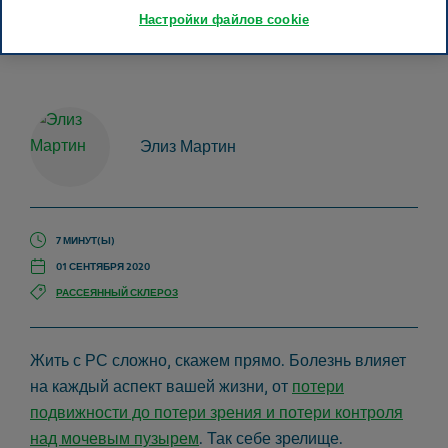
Настройки файлов cookie
Getty Images / Halfpoint
Элиз Мартин
7 МИНУТ(Ы)
01 СЕНТЯБРЯ 2020
РАССЕЯННЫЙ СКЛЕРОЗ
Жить с РС сложно, скажем прямо. Болезнь влияет
на каждый аспект вашей жизни, от
потери
подвижности до потери зрения и потери контроля
над мочевым пузырем
. Так себе зрелище.