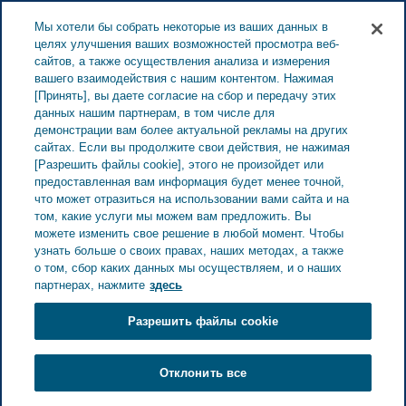
ESTONIA ЗАБОТА О ЗДОРОВЬЕ
Меню
Мы хотели бы собрать некоторые из ваших данных в
целях улучшения ваших возможностей просмотра веб-
сайтов, а также осуществления анализа и измерения
Estonia
Забота о здоровье
Все истории
вашего взаимодействия с нашим контентом. Нажимая
[Принять], вы даете согласие на сбор и передачу этих
данных нашим партнерам, в том числе для
демонстрации вам более актуальной рекламы на других
79 Истории пациентов
сайтах. Если вы продолжите свои действия, не нажимая
[Разрешить файлы cookie], этого не произойдет или
предоставленная вам информация будет менее точной,
что может отразиться на использовании вами сайта и на
Посмотреть темы здоровья
том, какие услуги мы можем вам предложить. Вы
можете изменить свое решение в любой момент. Чтобы
Уход
Рассеянный склероз
Мигрень
узнать больше о своих правах, наших методах, а также
о том, сбор каких данных мы осуществляем, и о наших
партнерах, нажмите
здесь
Разрешить файлы cookie
Отклонить все