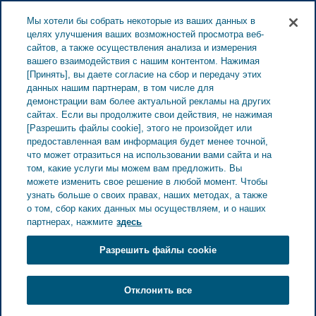
ESTONIA ЗАБОТА О ЗДОРОВЬЕ
Меню
Мы хотели бы собрать некоторые из ваших данных в
целях улучшения ваших возможностей просмотра веб-
сайтов, а также осуществления анализа и измерения
вашего взаимодействия с нашим контентом. Нажимая
[Принять], вы даете согласие на сбор и передачу этих
Мигрень на работе —
данных нашим партнерам, в том числе для
демонстрации вам более актуальной рекламы на других
когда следует взять
сайтах. Если вы продолжите свои действия, не нажимая
[Разрешить файлы cookie], этого не произойдет или
тайм-аут
предоставленная вам информация будет менее точной,
что может отразиться на использовании вами сайта и на
том, какие услуги мы можем вам предложить. Вы
можете изменить свое решение в любой момент. Чтобы
узнать больше о своих правах, наших методах, а также
о том, сбор каких данных мы осуществляем, и о наших
партнерах, нажмите
здесь
Разрешить файлы cookie
Отклонить все