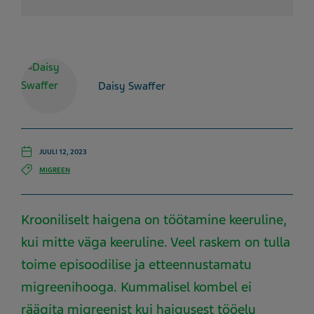
Daisy Swaffer
JUULI 12, 2023
MIGREEN
Krooniliselt haigena on töötamine keeruline,
kui mitte väga keeruline. Veel raskem on tulla
toime episoodilise ja etteennustamatu
migreenihooga. Kummalisel kombel ei
räägita migreenist kui haigusest tööelu