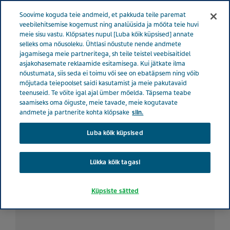
ESTONIA TERVISE EEST HOOLITSEMINE
Menüü
Soovime koguda teie andmeid, et pakkuda teile paremat
veebilehitsemise kogemust ning analüüsida ja mõõta teie huvi
meie sisu vastu. Klõpsates nupul [Luba kõik küpsised] annate
selleks oma nõusoleku. Ühtlasi nõustute nende andmete
jagamisega meie partneritega, sh teile teistel veebisaitidel
Töötamine migreeniga:
asjakohasemate reklaamide esitamisega. Kui jätkate ilma
nõustumata, siis seda ei toimu või see on ebatäpsem ning võib
millal hoog maha võtta
mõjutada teiepoolset saidi kasutamist ja meie pakutavaid
teenuseid. Te võite igal ajal ümber mõelda. Täpsema teabe
saamiseks oma õiguste, meie tavade, meie kogutavate
andmete ja partnerite kohta klõpsake
siin.
Luba kõik küpsised
Lükka kõik tagasi
Küpsiste sätted