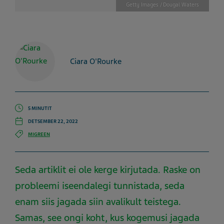
Getty Images / Dougal Waters
Ciara O'Rourke
5 MINUTIT
DETSEMBER 22, 2022
MIGREEN
Seda artiklit ei ole kerge kirjutada. Raske on
probleemi iseendalegi tunnistada, seda
enam siis jagada siin avalikult teistega.
Samas, see ongi koht, kus kogemusi jagada