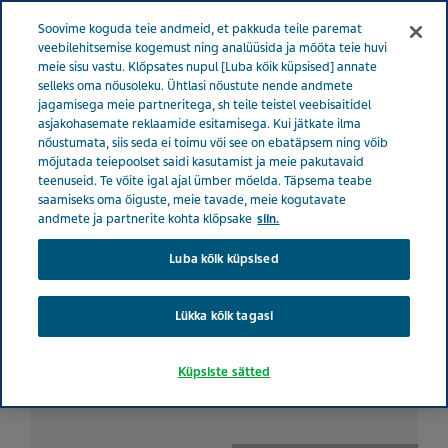
ESTONIA TERVISE EEST HOOLITSEMINE
Menüü
Soovime koguda teie andmeid, et pakkuda teile paremat
veebilehitsemise kogemust ning analüüsida ja mõõta teie huvi
meie sisu vastu. Klõpsates nupul [Luba kõik küpsised] annate
selleks oma nõusoleku. Ühtlasi nõustute nende andmete
jagamisega meie partneritega, sh teile teistel veebisaitidel
Migreen ja kaalutõus: kas
asjakohasemate reklaamide esitamisega. Kui jätkate ilma
nõustumata, siis seda ei toimu või see on ebatäpsem ning võib
need on omavahel seotud?
mõjutada teiepoolset saidi kasutamist ja meie pakutavaid
teenuseid. Te võite igal ajal ümber mõelda. Täpsema teabe
saamiseks oma õiguste, meie tavade, meie kogutavate
andmete ja partnerite kohta klõpsake
siin.
Luba kõik küpsised
Lükka kõik tagasi
Küpsiste sätted