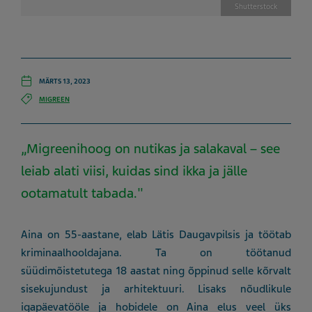
Shutterstock
MÄRTS 13, 2023
MIGREEN
„Migreenihoog on nutikas ja salakaval – see
leiab alati viisi, kuidas sind ikka ja jälle
ootamatult tabada."
Aina on 55-aastane, elab Lätis Daugavpilsis ja töötab
kriminaalhooldajana. Ta on töötanud
süüdimõistetutega 18 aastat ning õppinud selle kõrvalt
sisekujundust ja arhitektuuri. Lisaks nõudlikule
igapäevatööle ja hobidele on Aina elus veel üks