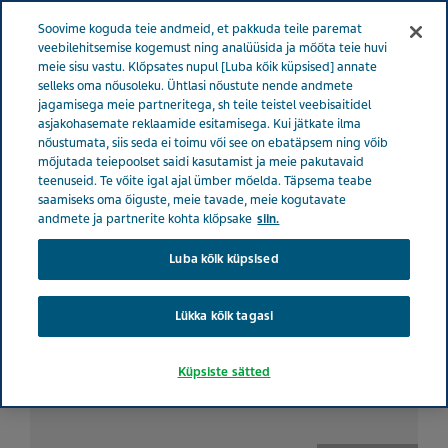
ESTONIA TERVISE EEST HOOLITSEMINE
Menüü
Soovime koguda teie andmeid, et pakkuda teile paremat
veebilehitsemise kogemust ning analüüsida ja mõõta teie huvi
meie sisu vastu. Klõpsates nupul [Luba kõik küpsised] annate
selleks oma nõusoleku. Ühtlasi nõustute nende andmete
jagamisega meie partneritega, sh teile teistel veebisaitidel
Kuidas elada migreeniga.
asjakohasemate reklaamide esitamisega. Kui jätkate ilma
nõustumata, siis seda ei toimu või see on ebatäpsem ning võib
Aina kogemus
mõjutada teiepoolset saidi kasutamist ja meie pakutavaid
teenuseid. Te võite igal ajal ümber mõelda. Täpsema teabe
saamiseks oma õiguste, meie tavade, meie kogutavate
andmete ja partnerite kohta klõpsake
siin.
Luba kõik küpsised
Lükka kõik tagasi
Küpsiste sätted