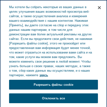
ESTONIA ЗАБОТА О ЗДОРОВЬЕ
Меню
Мы хотели бы собрать некоторые из ваших данных в
целях улучшения ваших возможностей просмотра веб-
сайтов, а также осуществления анализа и измерения
вашего взаимодействия с нашим контентом. Нажимая
[Принять], вы даете согласие на сбор и передачу этих
Почему существует
данных нашим партнерам, в том числе для
демонстрации вам более актуальной рекламы на других
потребность в
сайтах. Если вы продолжите свои действия, не нажимая
[Разрешить файлы cookie], этого не произойдет или
дестигматизации
предоставленная вам информация будет менее точной,
что может отразиться на использовании вами сайта и на
мигрени
том, какие услуги мы можем вам предложить. Вы
можете изменить свое решение в любой момент. Чтобы
узнать больше о своих правах, наших методах, а также
о том, сбор каких данных мы осуществляем, и о наших
партнерах, нажмите
здесь
Разрешить файлы cookie
Отклонить все