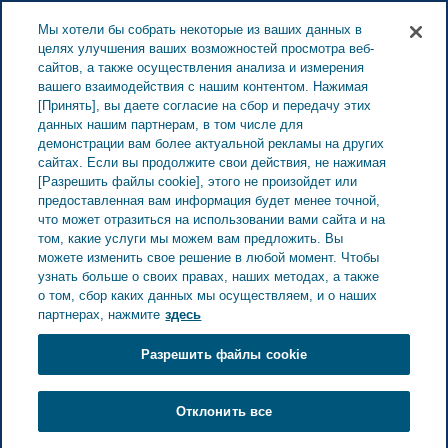
ESTONIA ЗАБОТА О ЗДОРОВЬЕ
Меню
Мы хотели бы собрать некоторые из ваших данных в
целях улучшения ваших возможностей просмотра веб-
сайтов, а также осуществления анализа и измерения
Estonia
Забота о здоровье
Все истории
5
вашего взаимодействия с нашим контентом. Нажимая
[Принять], вы даете согласие на сбор и передачу этих
советов о том, как поддержать близкого человека с РС
данных нашим партнерам, в том числе для
демонстрации вам более актуальной рекламы на других
сайтах. Если вы продолжите свои действия, не нажимая
5 советов о том, как
[Разрешить файлы cookie], этого не произойдет или
предоставленная вам информация будет менее точной,
поддержать близкого
что может отразиться на использовании вами сайта и на
том, какие услуги мы можем вам предложить. Вы
можете изменить свое решение в любой момент. Чтобы
человека с РС
узнать больше о своих правах, наших методах, а также
о том, сбор каких данных мы осуществляем, и о наших
партнерах, нажмите
здесь
Разрешить файлы cookie
Отклонить все