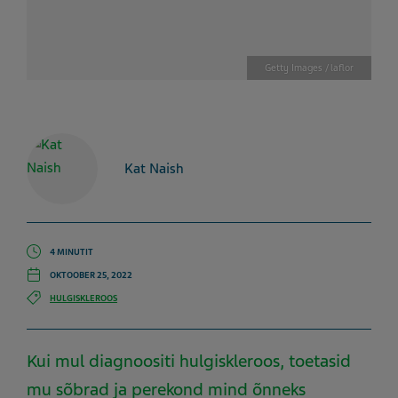
Getty Images / laflor
Kat Naish
4 MINUTIT
OKTOOBER 25, 2022
HULGISKLEROOS
Kui mul diagnoositi hulgiskleroos, toetasid
mu sõbrad ja perekond mind õnneks