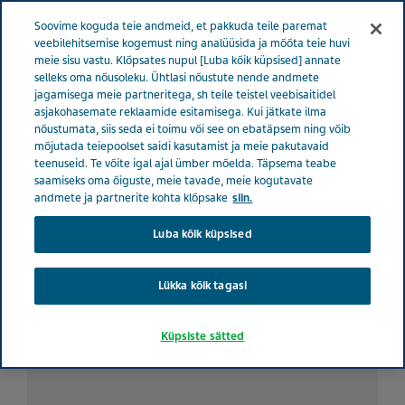
ESTONIA TERVISE EEST HOOLITSEMINE
Menüü
Soovime koguda teie andmeid, et pakkuda teile paremat
veebilehitsemise kogemust ning analüüsida ja mõõta teie huvi
meie sisu vastu. Klõpsates nupul [Luba kõik küpsised] annate
Estonia
Tervise eest hoolitsemine
Kõik lood
5 nõuannet
selleks oma nõusoleku. Ühtlasi nõustute nende andmete
jagamisega meie partneritega, sh teile teistel veebisaitidel
hulgiskleroosiga lähedase toetamiseks
asjakohasemate reklaamide esitamisega. Kui jätkate ilma
nõustumata, siis seda ei toimu või see on ebatäpsem ning võib
mõjutada teiepoolset saidi kasutamist ja meie pakutavaid
5 nõuannet hulgiskleroosiga
teenuseid. Te võite igal ajal ümber mõelda. Täpsema teabe
saamiseks oma õiguste, meie tavade, meie kogutavate
lähedase toetamiseks
andmete ja partnerite kohta klõpsake
siin.
Luba kõik küpsised
Lükka kõik tagasi
Küpsiste sätted