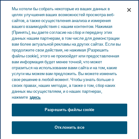
Меню
Мы хотели бы собрать некоторые из ваших данных в
ЭСТОНИЯ
целях улучшения ваших возможностей просмотра веб-
сайтов, а также осуществления анализа и измерения
Estonia
Продукты
Каталог продуктов
Sudocrem
вашего взаимодействия с нашим контентом. Нажимая
[Принять], вы даете согласие на сбор и передачу этих
Multi-Expert крем 60г
данных нашим партнерам, в том числе для демонстрации
вам более актуальной рекламы на других сайтах. Если вы
продолжите свои действия, не нажимая [Разрешить
Sudocrem Multi-Expert
файлы cookie], этого не произойдет или предоставленная
вам информация будет менее точной, что может
крем 60г
отразиться на использовании вами сайта и на том, какие
услуги мы можем вам предложить. Вы можете изменить
свое решение в любой момент. Чтобы узнать больше о
своих правах, наших методах, а также о том, сбор каких
данных мы осуществляем, и о наших партнерах,
ДЛЯ КОЖИ
нажмите
здесь
Разрешить файлы cookie
Терапевтический класс
Отклонить все
Для кожи