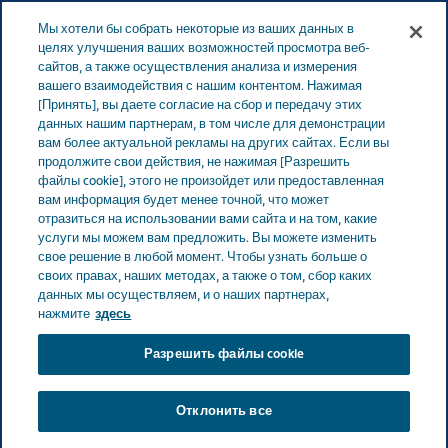
Меню
Мы хотели бы собрать некоторые из ваших данных в
ЭСТОНИЯ
целях улучшения ваших возможностей просмотра веб-
сайтов, а также осуществления анализа и измерения
Estonia
Продукты
Каталог продуктов
Terbinafin-
вашего взаимодействия с нашим контентом. Нажимая
[Принять], вы даете согласие на сбор и передачу этих
ratiopharm (Terbinafinum) крем
данных нашим партнерам, в том числе для демонстрации
вам более актуальной рекламы на других сайтах. Если вы
продолжите свои действия, не нажимая [Разрешить
Terbinafin-ratiopharm
файлы cookie], этого не произойдет или предоставленная
вам информация будет менее точной, что может
(Terbinafinum) крем
отразиться на использовании вами сайта и на том, какие
услуги мы можем вам предложить. Вы можете изменить
свое решение в любой момент. Чтобы узнать больше о
своих правах, наших методах, а также о том, сбор каких
данных мы осуществляем, и о наших партнерах,
ДЛЯ КОЖИ
нажмите
здесь
Разрешить файлы cookie
Терапевтический класс
Отклонить все
Для кожи