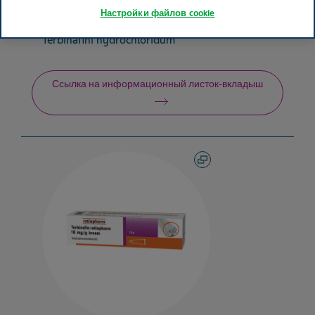
Настройки файлов cookie
Активный ингредиент
Terbinafini hydrochloridum
Ссылка на информационный листок-вкладыш