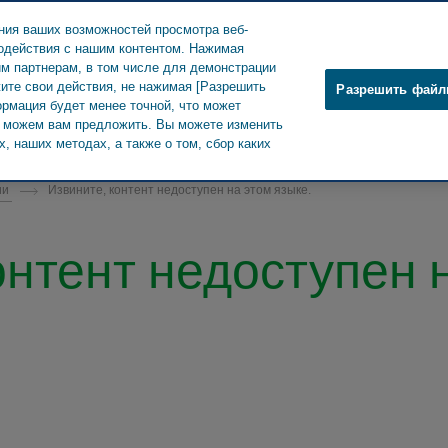
ния ваших возможностей просмотра веб-
модействия с нашим контентом. Нажимая
им партнерам, в том числе для демонстрации
ите свои действия, не нажимая [Разрешить
Разрешить файл
ормация будет менее точной, что может
О Teva
Новости и СМИ
Продук
мы можем вам предложить. Вы можете изменить
, наших методах, а также о том, сбор каких
ии
Извините, контент недоступен на этом языке.
онтент недоступен 