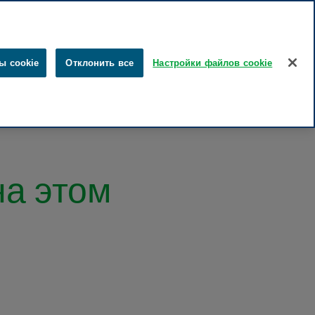
эстонский
русский
Поиск
ы cookie
Отклонить все
Настройки файлов cookie
ты
Забота о здоровье
Наше влияние
Карьера
на этом