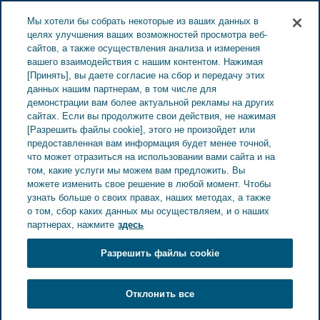
ESTONIA ЗАБОТА О ЗДОРОВЬЕ
Меню
Мы хотели бы собрать некоторые из ваших данных в
целях улучшения ваших возможностей просмотра веб-
сайтов, а также осуществления анализа и измерения
Estonia
Забота о здоровье
Все истории
вашего взаимодействия с нашим контентом. Нажимая
[Принять], вы даете согласие на сбор и передачу этих
Извините, контент недоступен на этом языке.
данных нашим партнерам, в том числе для
демонстрации вам более актуальной рекламы на других
сайтах. Если вы продолжите свои действия, не нажимая
Извините, контент
[Разрешить файлы cookie], этого не произойдет или
предоставленная вам информация будет менее точной,
недоступен на этом
что может отразиться на использовании вами сайта и на
том, какие услуги мы можем вам предложить. Вы
можете изменить свое решение в любой момент. Чтобы
языке.
узнать больше о своих правах, наших методах, а также
о том, сбор каких данных мы осуществляем, и о наших
партнерах, нажмите
здесь
Разрешить файлы cookie
14 ИЮНЯ 2022
Отклонить все
Посетить домашнюю страницу