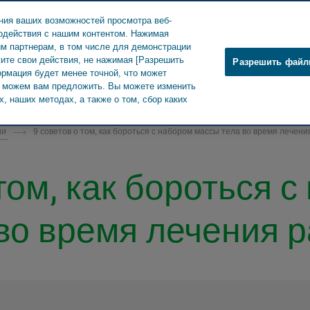
ния ваших возможностей просмотра веб-
модействия с нашим контентом. Нажимая
им партнерам, в том числе для демонстрации
ите свои действия, не нажимая [Разрешить
Разрешить файл
ормация будет менее точной, что может
О Teva
Новости и СМИ
Продук
мы можем вам предложить. Вы можете изменить
, наших методах, а также о том, сбор каких
ии
9 советов о том, как бороться с набором массы тела во время лечени
том, как бороться 
во время лечения р