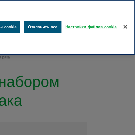
эстонский
русский
Поиск
ы cookie
Отклонить все
Настройки файлов cookie
ты
Забота о здоровье
Наше влияние
Карьера
я рака
с набором
ака