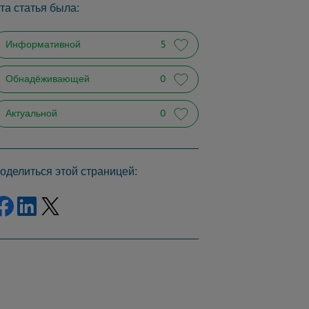
та статья была:
Информативной
5
Обнадёживающей
0
Актуальной
0
оделиться этой страницей:
Share on Facebook
Share on LinkedIn
Share on Twitter