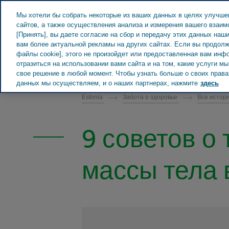
Teva в мире
Мы хотели бы собрать некоторые из ваших данных в целях улучше
сайтов, а также осуществления анализа и измерения вашего взаи
[Принять], вы даете согласие на сбор и передачу этих данных наш
вам более актуальной рекламы на других сайтах. Если вы продолж
файлы cookie], этого не произойдет или предоставленная вам инф
отразиться на использовании вами сайта и на том, какие услуги 
ESTONIA ЗАБОТА О ЗДОРОВЬЕ
свое решение в любой момент. Чтобы узнать больше о своих правах
данных мы осуществляем, и о наших партнерах, нажмите
здесь
Estonia
Забота о здоровье
Все истор
9 советов о 
массы тела 