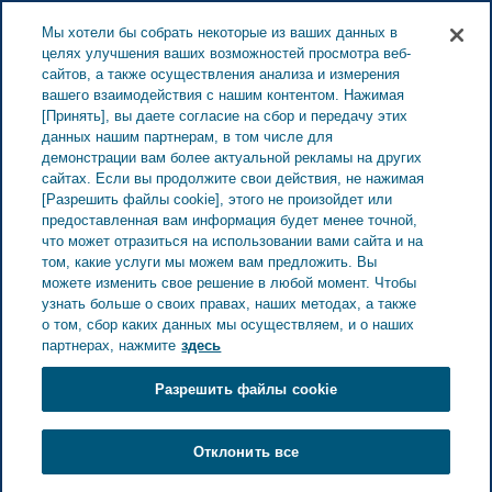
ESTONIA ЗАБОТА О ЗДОРОВЬЕ
Меню
Мы хотели бы собрать некоторые из ваших данных в
целях улучшения ваших возможностей просмотра веб-
сайтов, а также осуществления анализа и измерения
Estonia
Забота о здоровье
Все истории
Четыре
вашего взаимодействия с нашим контентом. Нажимая
[Принять], вы даете согласие на сбор и передачу этих
совета о том, как поддерживать отношения после
данных нашим партнерам, в том числе для
диагностирования рака
демонстрации вам более актуальной рекламы на других
сайтах. Если вы продолжите свои действия, не нажимая
[Разрешить файлы cookie], этого не произойдет или
Четыре совета о том, как
предоставленная вам информация будет менее точной,
что может отразиться на использовании вами сайта и на
том, какие услуги мы можем вам предложить. Вы
поддерживать отношения
можете изменить свое решение в любой момент. Чтобы
узнать больше о своих правах, наших методах, а также
после диагностирования
о том, сбор каких данных мы осуществляем, и о наших
партнерах, нажмите
здесь
рака
Разрешить файлы cookie
Отклонить все