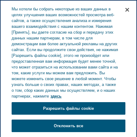
ESTONIA ЗАБОТА О ЗДОРОВЬЕ
Меню
Мы хотели бы собрать некоторые из ваших данных в
целях улучшения ваших возможностей просмотра веб-
сайтов, а также осуществления анализа и измерения
Estonia
Забота о здоровье
Все истории
Как
вашего взаимодействия с нашим контентом. Нажимая
[Принять], вы даете согласие на сбор и передачу этих
побороть гнев и неуверенность, если уже в молодом возрасте вам
данных нашим партнерам, в том числе для
пришлось ухаживать за другим человеком
демонстрации вам более актуальной рекламы на других
сайтах. Если вы продолжите свои действия, не нажимая
[Разрешить файлы cookie], этого не произойдет или
Как побороть гнев и
предоставленная вам информация будет менее точной,
что может отразиться на использовании вами сайта и на
том, какие услуги мы можем вам предложить. Вы
неуверенность, если уже
можете изменить свое решение в любой момент. Чтобы
узнать больше о своих правах, наших методах, а также
в молодом возрасте вам
о том, сбор каких данных мы осуществляем, и о наших
партнерах, нажмите
здесь
пришлось ухаживать за
Разрешить файлы cookie
другим человеком
Отклонить все