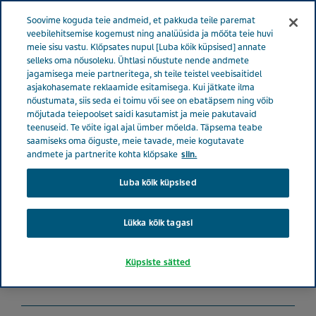
Menüü
Soovime koguda teie andmeid, et pakkuda teile paremat
EESTI
veebilehitsemise kogemust ning analüüsida ja mõõta teie huvi
meie sisu vastu. Klõpsates nupul [Luba kõik küpsised] annate
Estonia
Hooliv tervishoiu programm
Kutsume üles esitama
selleks oma nõusoleku. Ühtlasi nõustute nende andmete
jagamisega meie partneritega, sh teile teistel veebisaitidel
tervishoiuprojekte
asjakohasemate reklaamide esitamisega. Kui jätkate ilma
nõustumata, siis seda ei toimu või see on ebatäpsem ning võib
mõjutada teiepoolset saidi kasutamist ja meie pakutavaid
Kutsume üles esitama
teenuseid. Te võite igal ajal ümber mõelda. Täpsema teabe
saamiseks oma õiguste, meie tavade, meie kogutavate
tervishoiuprojekte uude
andmete ja partnerite kohta klõpsake
siin.
toetusprogrammi „Inimlik
Luba kõik küpsised
tervise eest hoolitsemine”
Lükka kõik tagasi
Küpsiste sätted
SEPTEMBER 01, 2024