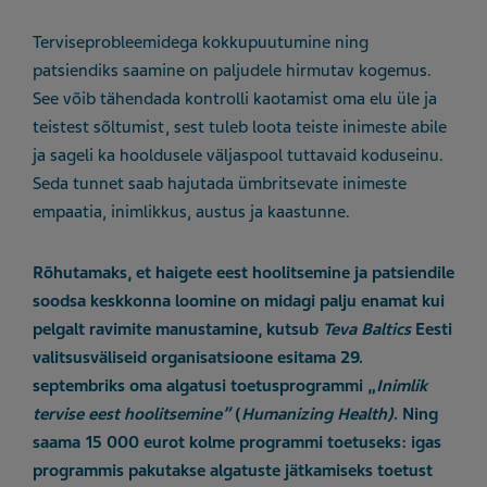
Terviseprobleemidega kokkupuutumine ning
patsiendiks saamine on paljudele hirmutav kogemus.
See võib tähendada kontrolli kaotamist oma elu üle ja
teistest sõltumist, sest tuleb loota teiste inimeste abile
ja sageli ka hooldusele väljaspool tuttavaid koduseinu.
Seda tunnet saab hajutada ümbritsevate inimeste
empaatia, inimlikkus, austus ja kaastunne.
Rõhutamaks, et haigete eest hoolitsemine ja patsiendile
soodsa keskkonna loomine on midagi palju enamat kui
pelgalt ravimite manustamine, kutsub
Teva Baltics
Eesti
valitsusväliseid organisatsioone esitama 29.
septembriks oma algatusi toetusprogrammi „
Inimlik
tervise eest hoolitsemine”
(
Humanizing Health)
. Ning
saama 15 000 eurot kolme programmi toetuseks: igas
programmis pakutakse algatuste jätkamiseks toetust