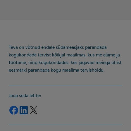
Teva on võtnud endale südameasjaks parandada
kogukondade tervist kõikjal maailmas, kus me elame ja
töötame, ning kogukondades, kes jagavad meiega ühist
eesmärki parandada kogu maailma tervishoidu.
Jaga seda lehte:
Jaga Facebook
Jaga LinkedIn
Jaga Twitter