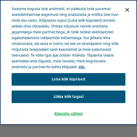
Menüü
Soovime koguda teie andmeid, et pakkuda teile paremat
EESTI
veebilehitsemise kogemust ning analüüsida ja mõõta teie huvi
meie sisu vastu. Klõpsates nupul [Luba kõik küpsised] annate
Estonia
Meie mõju
Partnerlus kogukonnaga
selleks oma nõusoleku. Ühtlasi nõustute nende andmete
jagamisega meie partneritega, sh teile teistel veebisaitidel
asjakohasemate reklaamide esitamisega. Kui jätkate ilma
nõustumata, siis seda ei toimu või see on ebatäpsem ning võib
Partnerlus kogukonnaga
mõjutada teiepoolset saidi kasutamist ja meie pakutavaid
teenuseid. Te võite igal ajal ümber mõelda. Täpsema teabe
saamiseks oma õiguste, meie tavade, meie kogutavate
andmete ja partnerite kohta klõpsake
siin.
Luba kõik küpsised
Lükka kõik tagasi
Küpsiste sätted