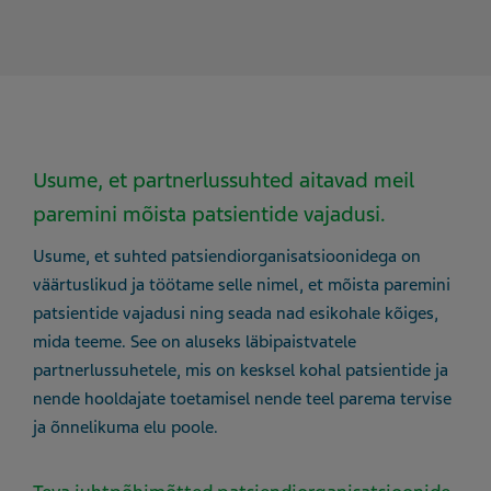
Usume, et partnerlussuhted aitavad meil
paremini mõista patsientide vajadusi.
Usume, et suhted patsiendiorganisatsioonidega on
väärtuslikud ja töötame selle nimel, et mõista paremini
patsientide vajadusi ning seada nad esikohale kõiges,
mida teeme. See on aluseks läbipaistvatele
partnerlussuhetele, mis on kesksel kohal patsientide ja
nende hooldajate toetamisel nende teel parema tervise
ja õnnelikuma elu poole.