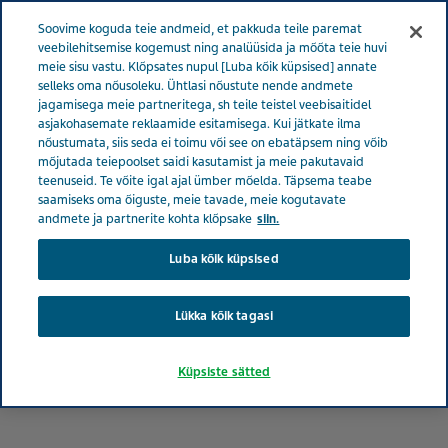
Menüü
Soovime koguda teie andmeid, et pakkuda teile paremat
EESTI
veebilehitsemise kogemust ning analüüsida ja mõõta teie huvi
meie sisu vastu. Klõpsates nupul [Luba kõik küpsised] annate
Estonia
Meie mõju
Patsientide kaitse
selleks oma nõusoleku. Ühtlasi nõustute nende andmete
jagamisega meie partneritega, sh teile teistel veebisaitidel
asjakohasemate reklaamide esitamisega. Kui jätkate ilma
nõustumata, siis seda ei toimu või see on ebatäpsem ning võib
Patsientide kaitse
mõjutada teiepoolset saidi kasutamist ja meie pakutavaid
teenuseid. Te võite igal ajal ümber mõelda. Täpsema teabe
saamiseks oma õiguste, meie tavade, meie kogutavate
andmete ja partnerite kohta klõpsake
siin.
Luba kõik küpsised
Lükka kõik tagasi
Küpsiste sätted