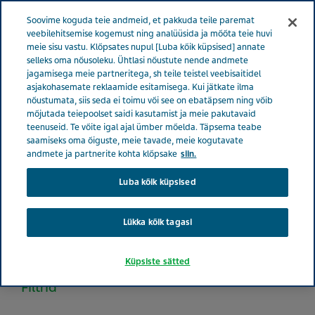
Menüü
Soovime koguda teie andmeid, et pakkuda teile paremat
EESTI
veebilehitsemise kogemust ning analüüsida ja mõõta teie huvi
meie sisu vastu. Klõpsates nupul [Luba kõik küpsised] annate
Estonia
Tooted
Tootekataloog
selleks oma nõusoleku. Ühtlasi nõustute nende andmete
jagamisega meie partneritega, sh teile teistel veebisaitidel
asjakohasemate reklaamide esitamisega. Kui jätkate ilma
nõustumata, siis seda ei toimu või see on ebatäpsem ning võib
Tootekataloog
mõjutada teiepoolset saidi kasutamist ja meie pakutavaid
teenuseid. Te võite igal ajal ümber mõelda. Täpsema teabe
saamiseks oma õiguste, meie tavade, meie kogutavate
andmete ja partnerite kohta klõpsake
siin.
Vaata nimekirja kõigist Eestis turustatavatest
käsimüügitoodetest.
Luba kõik küpsised
Lükka kõik tagasi
Search
Küpsiste sätted
Filtrid