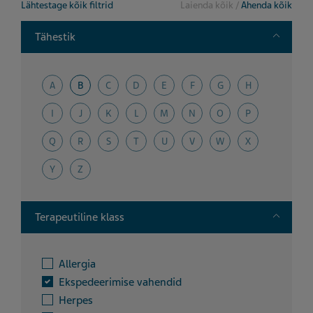
Lähtestage kõik filtrid
Laienda kõik
/
Ahenda kõik
Toggle
Tähestik
A
B
C
D
E
F
G
H
I
J
K
L
M
N
O
P
Q
R
S
T
U
V
W
X
Y
Z
Toggle
Terapeutiline klass
Allergia
Ekspedeerimise vahendid
Herpes