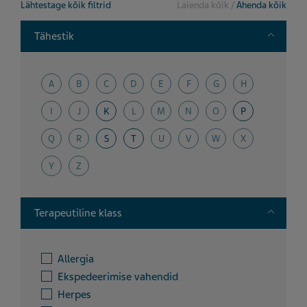
Lähtestage kõik filtrid
Laienda kõik
/
Ahenda kõik
Toggle
Tähestik
A
B
C
D
E
F
G
H
I
J
K
L
M
N
O
P
Q
R
S
T
U
V
W
X
Y
Z
Toggle
Terapeutiline klass
Allergia
Ekspedeerimise vahendid
Herpes