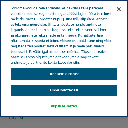
Menüü
Soovime koguda teie andmeid, et pakkuda teile paremat
EESTI
veebilehitsemise kogemust ning analüüsida ja mõõta teie huvi
meie sisu vastu. Klõpsates nupul [Luba kõik küpsised] annate
Estonia
Tooted
Tootekataloog
selleks oma nõusoleku. Ühtlasi nõustute nende andmete
jagamisega meie partneritega, sh teile teistel veebisaitidel
asjakohasemate reklaamide esitamisega. Kui jätkate ilma
nõustumata, siis seda ei toimu või see on ebatäpsem ning võib
Tootekataloog
mõjutada teiepoolset saidi kasutamist ja meie pakutavaid
teenuseid. Te võite igal ajal ümber mõelda. Täpsema teabe
saamiseks oma õiguste, meie tavade, meie kogutavate
andmete ja partnerite kohta klõpsake
siin.
Vaata nimekirja kõigist Eestis turustatavatest
käsimüügitoodetest.
Luba kõik küpsised
Lükka kõik tagasi
Search
Küpsiste sätted
Filtrid