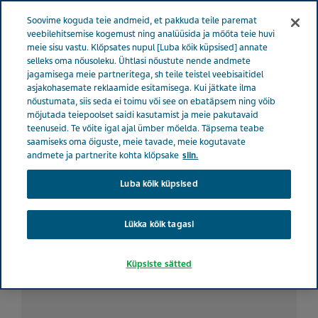
ESTONIA TERVISE EEST HOOLITSEMINE
Menüü
Soovime koguda teie andmeid, et pakkuda teile paremat
veebilehitsemise kogemust ning analüüsida ja mõõta teie huvi
meie sisu vastu. Klõpsates nupul [Luba kõik küpsised] annate
Estonia
Tervise eest hoolitsemine
Kõik lood
4
selleks oma nõusoleku. Ühtlasi nõustute nende andmete
jagamisega meie partneritega, sh teile teistel veebisaitidel
nõuannet hooldajatele, kuidas iseenda eest paremini hoolt kanda
asjakohasemate reklaamide esitamisega. Kui jätkate ilma
nõustumata, siis seda ei toimu või see on ebatäpsem ning võib
mõjutada teiepoolset saidi kasutamist ja meie pakutavaid
4 nõuannet hooldajatele,
teenuseid. Te võite igal ajal ümber mõelda. Täpsema teabe
saamiseks oma õiguste, meie tavade, meie kogutavate
kuidas iseenda eest
andmete ja partnerite kohta klõpsake
siin.
Luba kõik küpsised
paremini hoolt kanda
Lükka kõik tagasi
Küpsiste sätted