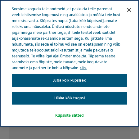
ESTONIA TERVISE EEST HOOLITSEMINE
Menüü
Soovime koguda teie andmeid, et pakkuda teile paremat
veebilehitsemise kogemust ning analüüsida ja mõõta teie huvi
meie sisu vastu. Klõpsates nupul [Luba kõik küpsised] annate
Estonia
Tervise eest hoolitsemine
Kõik lood
selleks oma nõusoleku. Ühtlasi nõustute nende andmete
jagamisega meie partneritega, sh teile teistel veebisaitidel
Migreenidiagnoos ja õige ravi tõid lõpuks leevendust aastaid kestnud
asjakohasemate reklaamide esitamisega. Kui jätkate ilma
peavaludele
nõustumata, siis seda ei toimu või see on ebatäpsem ning võib
mõjutada teiepoolset saidi kasutamist ja meie pakutavaid
teenuseid. Te võite igal ajal ümber mõelda. Täpsema teabe
Migreenidiagnoos ja õige
saamiseks oma õiguste, meie tavade, meie kogutavate
andmete ja partnerite kohta klõpsake
siin.
ravi tõid lõpuks leevendust
Luba kõik küpsised
aastaid kestnud
Lükka kõik tagasi
peavaludele
Küpsiste sätted