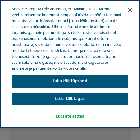
ESTONIA TERVISE EEST HOOLITSEMINE
Menüü
Soovime koguda teie andmeid, et pakkuda teile paremat
veebilehitsemise kogemust ning analüüsida ja mõõta teie huvi
meie sisu vastu. Klõpsates nupul [Luba kõik küpsised] annate
Estonia
Tervise eest hoolitsemine
Kõik lood
Originaal -
selleks oma nõusoleku. Ühtlasi nõustute nende andmete
jagamisega meie partneritega, sh teile teistel veebisaitidel
ja geneerilised ravimid: müüdid ja tõde ravimite hinna kohta
asjakohasemate reklaamide esitamisega. Kui jätkate ilma
nõustumata, siis seda ei toimu või see on ebatäpsem ning võib
mõjutada teiepoolset saidi kasutamist ja meie pakutavaid
Originaal - ja geneerilised
teenuseid. Te võite igal ajal ümber mõelda. Täpsema teabe
saamiseks oma õiguste, meie tavade, meie kogutavate
ravimid: müüdid ja tõde
andmete ja partnerite kohta klõpsake
siin.
Luba kõik küpsised
ravimite hinna kohta
Lükka kõik tagasi
Küpsiste sätted