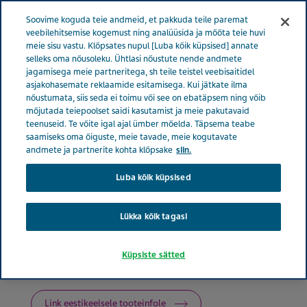
Menüü
Soovime koguda teie andmeid, et pakkuda teile paremat
EESTI
veebilehitsemise kogemust ning analüüsida ja mõõta teie huvi
meie sisu vastu. Klõpsates nupul [Luba kõik küpsised] annate
Estonia
Tooted
Tootekataloog
Decatylen™ Natural
selleks oma nõusoleku. Ühtlasi nõustute nende andmete
jagamisega meie partneritega, sh teile teistel veebisaitidel
Spray
asjakohasemate reklaamide esitamisega. Kui jätkate ilma
nõustumata, siis seda ei toimu või see on ebatäpsem ning võib
mõjutada teiepoolset saidi kasutamist ja meie pakutavaid
Decatylen™ Natural Spray
teenuseid. Te võite igal ajal ümber mõelda. Täpsema teabe
saamiseks oma õiguste, meie tavade, meie kogutavate
andmete ja partnerite kohta klõpsake
siin.
Luba kõik küpsised
KÜLMETUS
Lükka kõik tagasi
Terapeutiline klass
Küpsiste sätted
Külmetus
Link eestikeelsele tooteinfole