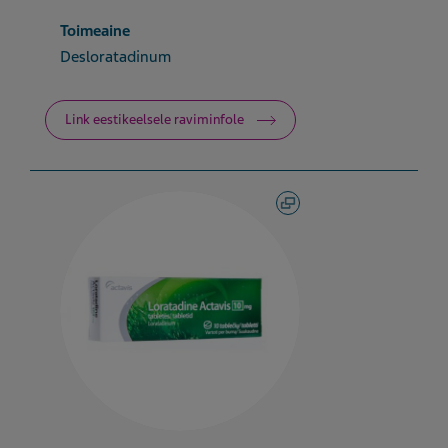
Toimeaine
Desloratadinum
Link eestikeelsele raviminfole