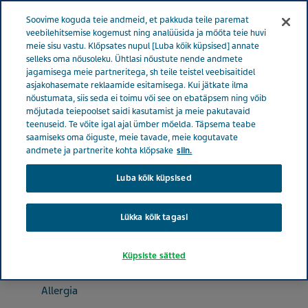
Menüü
Soovime koguda teie andmeid, et pakkuda teile paremat
EESTI
veebilehitsemise kogemust ning analüüsida ja mõõta teie huvi
meie sisu vastu. Klõpsates nupul [Luba kõik küpsised] annate
Estonia
Tooted
Tootekataloog
Loratadine
selleks oma nõusoleku. Ühtlasi nõustute nende andmete
jagamisega meie partneritega, sh teile teistel veebisaitidel
(Loratadinum) Actavis tabletid
asjakohasemate reklaamide esitamisega. Kui jätkate ilma
nõustumata, siis seda ei toimu või see on ebatäpsem ning võib
mõjutada teiepoolset saidi kasutamist ja meie pakutavaid
Loratadine (Loratadinum)
teenuseid. Te võite igal ajal ümber mõelda. Täpsema teabe
saamiseks oma õiguste, meie tavade, meie kogutavate
Actavis tabletid
andmete ja partnerite kohta klõpsake
siin.
Luba kõik küpsised
ALLERGIA
Lükka kõik tagasi
Küpsiste sätted
Terapeutiline klass
Allergia