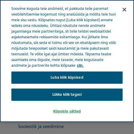
Menüü
Soovime koguda teie andmeid, et pakkuda teile paremat
EESTI
veebilehitsemise kogemust ning analüüsida ja mõõta teie huvi
meie sisu vastu. Klõpsates nupul [Luba kõik küpsised] annate
Estonia
Tooted
Tootekataloog
Probiotics+B
selleks oma nõusoleku. Ühtlasi nõustute nende andmete
jagamisega meie partneritega, sh teile teistel veebisaitidel
ratiopharm kapslid
asjakohasemate reklaamide esitamisega. Kui jätkate ilma
nõustumata, siis seda ei toimu või see on ebatäpsem ning võib
mõjutada teiepoolset saidi kasutamist ja meie pakutavaid
Probiotics+B ratiopharm
teenuseid. Te võite igal ajal ümber mõelda. Täpsema teabe
saamiseks oma õiguste, meie tavade, meie kogutavate
kapslid
andmete ja partnerite kohta klõpsake
siin.
Luba kõik küpsised
SOOLESTIK JA SEEDIMINE
Lükka kõik tagasi
Küpsiste sätted
Terapeutiline klass
Soolestik ja seedimine