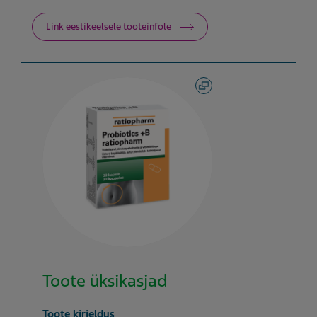
Link eestikeelsele tooteinfole
Toote üksikasjad
Toote kirjeldus